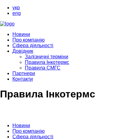
укр
eng
Новини
Про компанію
Сфера діяльності
Довідник
Залізничні терміни
Правила Інкотермс
Правила СМГС
Партнери
Контакти
Правила Інкотермс
Новини
Про компанію
Сфера діяльності